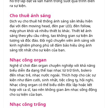
hỗ trợ lắp đặt và vận hành trong suốt quá trình diễn
ra sự kiện.
Cho thuê ánh sáng
Dịch vụ cho thuê hệ thống ánh sáng sân khấu hiện
đại với đèn moving head, đèn par LED, đèn follow,
máy phun khói và nhiều thiết bị khác. Thiết kế ánh
sáng theo yêu cầu riêng, tạo không gian sự kiện ấn
tượng và độc đáo. Đội ngũ chuyên viên ánh sáng với
kinh nghiệm phong phú sẽ đảm bảo hiệu ứng ánh
sáng tốt nhất cho sự kiện của bạn.
Nhạc công organ
Nghệ sĩ chơi đàn organ chuyên nghiệp với khả năng
biểu diễn đa dạng thể loại nhạc từ trữ tình, bolero
đến nhạc trẻ, nhạc nước ngoài. Thích hợp cho các sự
kiện như đám cưới, sinh nhật, tiệc công ty, hội nghị.
Nhạc công organ có thể biểu diễn độc lập hoặc kết
hợp với ca sĩ, tạo nên không gian âm nhạc sống động
cho sự kiện của bạn.
Nhạc công trống