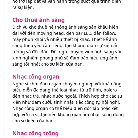
hỗ trợ lắp đặt và vận hành trong suốt quá trình diễn
ra sự kiện.
Cho thuê ánh sáng
Dịch vụ cho thuê hệ thống ánh sáng sân khấu hiện
đại với đèn moving head, đèn par LED, đèn follow,
máy phun khói và nhiều thiết bị khác. Thiết kế ánh
sáng theo yêu cầu riêng, tạo không gian sự kiện ấn
tượng và độc đáo. Đội ngũ chuyên viên ánh sáng với
kinh nghiệm phong phú sẽ đảm bảo hiệu ứng ánh
sáng tốt nhất cho sự kiện của bạn.
Nhạc công organ
Nghệ sĩ chơi đàn organ chuyên nghiệp với khả năng
biểu diễn đa dạng thể loại nhạc từ trữ tình, bolero
đến nhạc trẻ, nhạc nước ngoài. Thích hợp cho các sự
kiện như đám cưới, sinh nhật, tiệc công ty, hội nghị.
Nhạc công organ có thể biểu diễn độc lập hoặc kết
hợp với ca sĩ, tạo nên không gian âm nhạc sống động
cho sự kiện của bạn.
Nhạc công trống