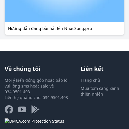
Hướng dẫn đăng bài hát lên NhacSong.pro
Về chúng tôi
Liên kết
Mọi ý kiến đóng góp hoặc báo lỗi
Trang chủ
vui lòng sms hoặc zalo về
Mua tôm càng xanh
034.9501.403
thiên nhiên
Liên hệ quảng cáo: 034.9501.403