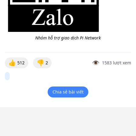
Nhóm hỗ trợ giao dịch Pi Network
👍
👎
👁️
512
2
1583
lượt xem
Chia sẻ bài viết