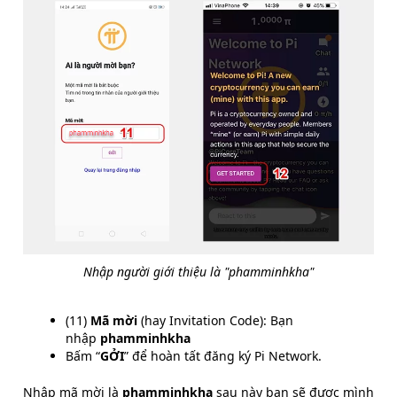
Nhập người giới thiệu là "phamminhkha"
(11)
Mã mời
(hay
Invitation Code
): Bạn
nhập
phamminhkha
Bấm “
GỞI
” để hoàn tất đăng ký Pi Network.
Nhập mã mời là
phamminhkha
sau này bạn sẽ được mình