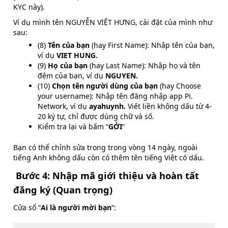
KYC này).
Ví dụ mình tên NGUYỄN VIỆT HƯNG, cài đặt của mình như
sau:
(8)
Tên của bạn
(hay First Name): Nhập tên của bạn,
ví dụ
VIET HUNG.
(9)
Họ của bạn
(hay Last Name): Nhập họ và tên
đệm của bạn, ví dụ
NGUYEN.
(10)
Chọn tên người dùng của bạn
(hay Choose
your username): Nhập tên đăng nhập app Pi.
Network, ví dụ
ayahuynh.
Viết liền không dấu từ 4-
20 ký tự, chỉ được dùng chữ và số.
Kiểm tra lại và bấm “
GỞI
“
Bạn có thể chỉnh sửa trong trong vòng 14 ngày, ngoài
tiếng Anh không dấu còn có thêm tên tiếng Việt có dấu.
Bước 4: Nhập mã giới thiệu và hoàn tất
đăng ký (Quan trọng)
Cửa sổ “
Ai là người mời bạn
“: